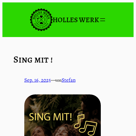
Zum
Inhalt
HOLLES WERK
springen
Sing mit !
Sep. 16, 2025
—
Stefan
von